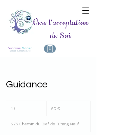
Vers l'acceptation
de Soi
Sandrine
Monier
MÉDIUM - ÉNERGÉTICIENNE
Guidance
60
euros
1 h
1
60 €
275 Chemin du Bief de l'Étang Neuf