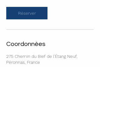
Réserver
Coordonnées
275 Chemin du Bief de l'Étang Neuf,
Péronnas, France
Vers l'Acceptation de Soi
verslacceptationdesoi@gmail.com